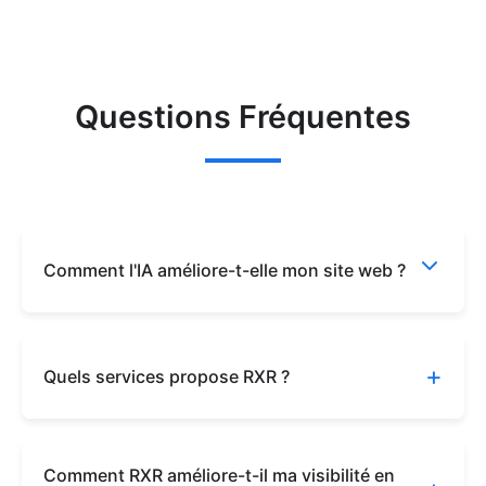
Questions Fréquentes
Comment l'IA améliore-t-elle mon site web ?
L'IA optimise votre site web en personnalisant
+
l'expérience utilisateur, en améliorant le
Quels services propose RXR ?
référencement naturel et en automatisant
certaines tâches comme le service client via des
RXR propose des services de création de sites
chatbots intelligents.
Comment RXR améliore-t-il ma visibilité en
web, de formation sur les technologies d'IA et